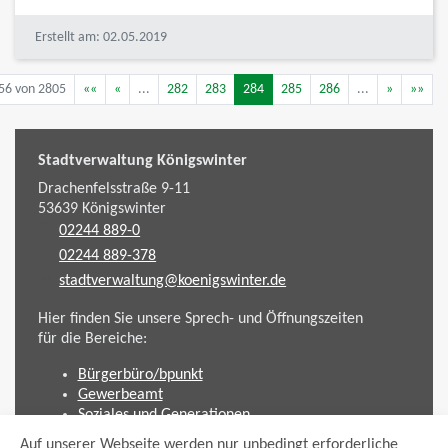
Erstellt am: 02.05.2019
56 von 2805
««
«
...
282
283
284
285
286
...
»
»»
Stadtverwaltung Königswinter
Drachenfelsstraße 9-11
53639
Königswinter
02244 889-0
02244 889-378
stadtverwaltung@koenigswinter.de
Hier finden Sie unsere Sprech- und Öffnungszeiten
für die Bereiche:
Bürgerbüro/bpunkt
Gewerbeamt
Soziales und Generationen
Standesamt
Auf unserer Webseite werden nur unbedingt erforderliche