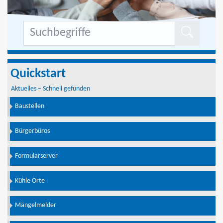
Formu
Quickstart
Aktuelles – Schnell gefunden
Baustellen
Bürgerbüros
Formularserver
Kühle Orte
Mängelmelder