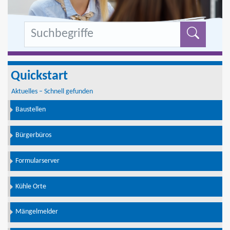
Formu
Quickstart
Aktuelles – Schnell gefunden
Baustellen
Bürgerbüros
Formularserver
Kühle Orte
Mängelmelder