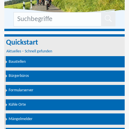
Formu
Quickstart
Aktuelles – Schnell gefunden
Baustellen
Bürgerbüros
Formularserver
Kühle Orte
Mängelmelder