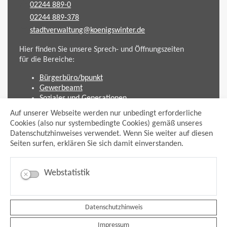
02244 889-0
02244 889-378
stadtverwaltung@koenigswinter.de
Hier finden Sie unsere Sprech- und Öffnungszeiten
für die Bereiche:
Bürgerbüro/bpunkt
Gewerbeamt
Soziales und Generationen
Standesamt
Auf unserer Webseite werden nur unbedingt erforderliche
Friedhofsverwaltung
Cookies (also nur systembedingte Cookies) gemäß unseres
Planen und Bauen (Bauamt)
Datenschutzhinweises verwendet. Wenn Sie weiter auf diesen
Seiten surfen, erklären Sie sich damit einverstanden.
Impressum
Datenschutzhinweis
Sitemap
Webstatistik
Anmelden
Suche
Facebook
Instagram
Datenschutzhinweis
xing
Impressum