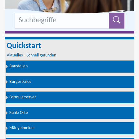
Formu
Quickstart
Aktuelles – Schnell gefunden
Baustellen
Bürgerbüros
Formularserver
Kühle Orte
Mängelmelder