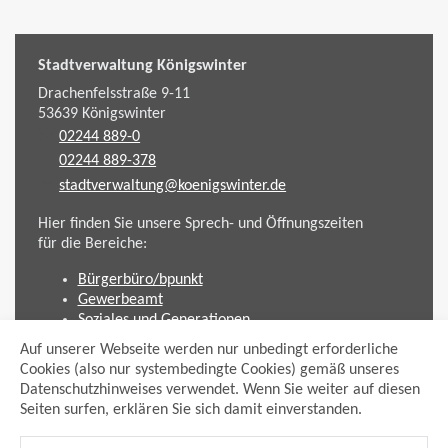
Stadtverwaltung Königswinter
Drachenfelsstraße 9-11
53639
Königswinter
02244 889-0
02244 889-378
stadtverwaltung@koenigswinter.de
Hier finden Sie unsere Sprech- und Öffnungszeiten
für die Bereiche:
Bürgerbüro/bpunkt
Gewerbeamt
Soziales und Generationen
Standesamt
Auf unserer Webseite werden nur unbedingt erforderliche
Friedhofsverwaltung
Cookies (also nur systembedingte Cookies) gemäß unseres
Planen und Bauen (Bauamt)
Datenschutzhinweises verwendet. Wenn Sie weiter auf diesen
Seiten surfen, erklären Sie sich damit einverstanden.
Impressum
Datenschutzhinweis