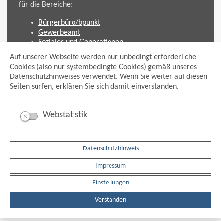
für die Bereiche:
Bürgerbüro/bpunkt
Gewerbeamt
Soziales und Generationen
Standesamt
Auf unserer Webseite werden nur unbedingt erforderliche
Friedhofsverwaltung
Cookies (also nur systembedingte Cookies) gemäß unseres
Planen und Bauen (Bauamt)
Datenschutzhinweises verwendet. Wenn Sie weiter auf diesen
Seiten surfen, erklären Sie sich damit einverstanden.
Impressum
Datenschutzhinweis
Sitemap
Webstatistik
Anmelden
Suche
Facebook
Datenschutzhinweis
Instagram
xing
Impressum
Newsfeed Ausschreibungen
Newsfeed Bekanntmachungen
Einstellungen
Erklärung Barrierefreiheit
Leichte Sprache
Verstanden