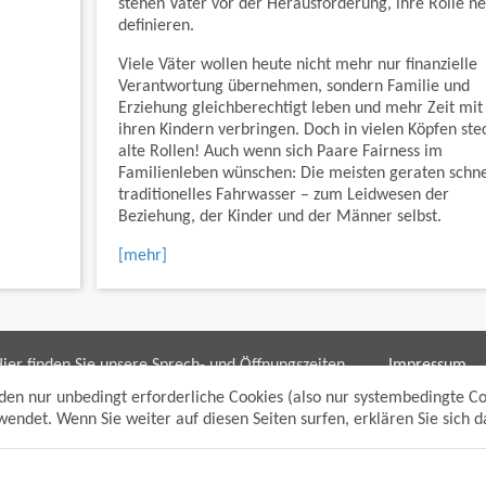
stehen Väter vor der Herausforderung, ihre Rolle ne
definieren.
Viele Väter wollen heute nicht mehr nur finanzielle
Verantwortung übernehmen, sondern Familie und
Erziehung gleichberechtigt leben und mehr Zeit mit
ihren Kindern verbringen. Doch in vielen Köpfen ste
alte Rollen! Auch wenn sich Paare Fairness im
Familienleben wünschen: Die meisten geraten schnel
traditionelles Fahrwasser – zum Leidwesen der
Beziehung, der Kinder und der Männer selbst.
[mehr]
ier finden Sie unsere Sprech- und Öffnungszeiten
Impressum
ür die Bereiche:
Datenschutzh
den nur unbedingt erforderliche Cookies (also nur systembedingte C
Sitemap
endet. Wenn Sie weiter auf diesen Seiten surfen, erklären Sie sich 
Bürgerbüro/bpunkt
Anmelden
Gewerbeamt
Suche
Soziales und Generationen