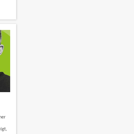
iner
igt,