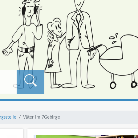
Formularschaltfläch
gsstelle
Väter im 7Gebirge