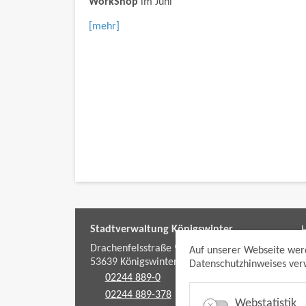
WorkShop
im Juni
[mehr]
Stadtverwaltung Königswinter
H
f
Drachenfelsstraße 9-11
Auf unserer Webseite wer
53639
Königswinter
Datenschutzhinweises verw
02244 889-0
02244 889-378
Webstatistik