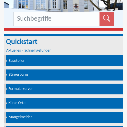
Formu
Quickstart
Aktuelles – Schnell gefunden
Baustellen
Bürgerbüros
Formularserver
Kühle Orte
Mängelmelder