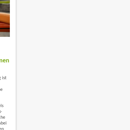
hmen
 ist
he
ls
k-
che
abei
en