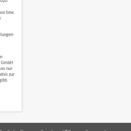
2020
aus bzw.
e
llungen
en
om GmbH
uss nur
dnis zur
gibt.