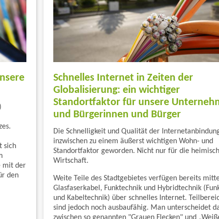
nsere
Schnelles Internet in Zeiten der
Globalisierung: ein wichtiger
Standortfaktor für unsere Unterne
)
und Bürgerinnen und Bürger
zes.
Die Schnelligkeit und Qualität der Internetanbindung
inzwischen zu einem äußerst wichtigen Wohn- und
 sich
Standortfaktor geworden. Nicht nur für die heimisc
m
Wirtschaft.
 mit der
ür den
Weite Teile des Stadtgebietes verfügen bereits mitte
Glasfaserkabel, Funktechnik und Hybridtechnik (Fun
und Kabeltechnik) über schnelles Internet. Teilberei
sind jedoch noch ausbaufähig. Man unterscheidet d
zwischen so genannten "Grauen Flecken" und „Weiß