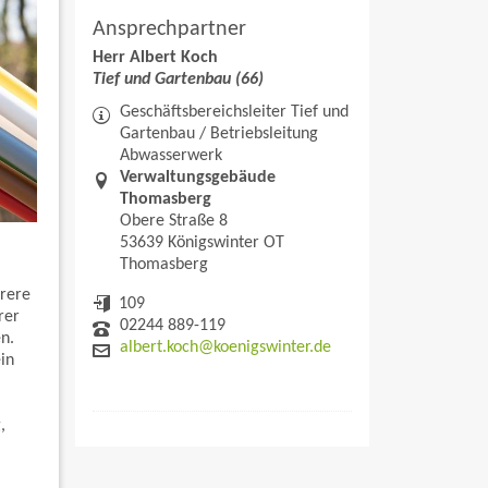
Ansprechpartner
Herr Albert Koch
Tief und Gartenbau (66)
Geschäftsbereichsleiter Tief und
Gartenbau / Betriebsleitung
Abwasserwerk
Verwaltungsgebäude
Thomasberg
Obere Straße 8
53639 Königswinter OT
Thomasberg
hrere
109
rer
02244 889-119
n.
albert.koch@koenigswinter.de
in
,