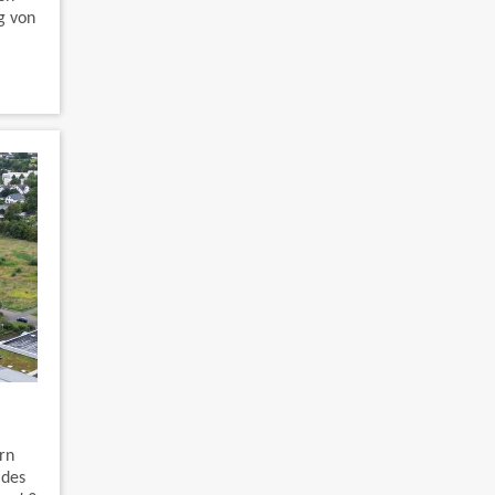
g von
rn
 des