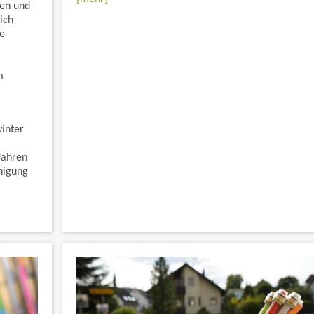
nen und
ich
e
m
winter
Jahren
nigung