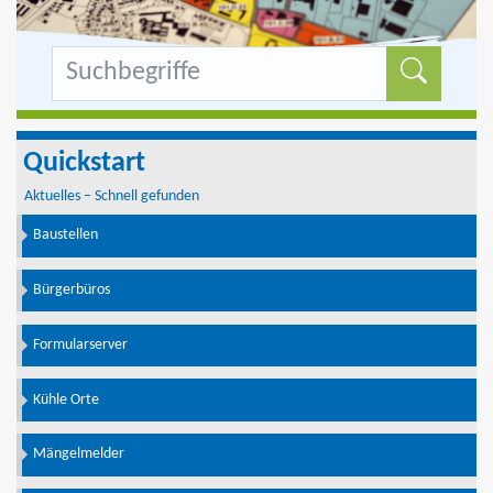
Formu
Quickstart
Aktuelles – Schnell gefunden
Baustellen
Bürgerbüros
Formularserver
Kühle Orte
Mängelmelder