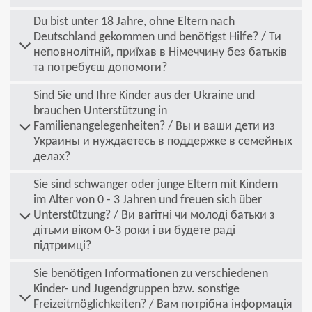
Du bist unter 18 Jahre, ohne Eltern nach
Deutschland gekommen und benötigst Hilfe? / Ти
неповнолітній, приїхав в Німеччину без батьків
та потребуєш допомоги?
Sind Sie und Ihre Kinder aus der Ukraine und
brauchen Unterstützung in
Familienangelegenheiten? / Вы и ваши дети из
Украины и нуждаетесь в поддержке в семейных
делах?
Sie sind schwanger oder junge Eltern mit Kindern
im Alter von 0 - 3 Jahren und freuen sich über
Unterstützung? / Ви вагітні чи молоді батьки з
дітьми віком 0-3 роки і ви будете раді
підтримці?
Sie benötigen Informationen zu verschiedenen
Kinder- und Jugendgruppen bzw. sonstige
Freizeitmöglichkeiten? / Вам потрібна інформація