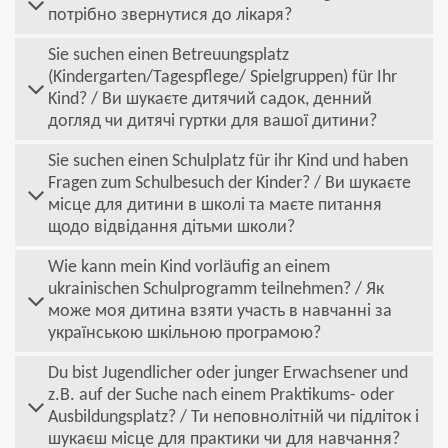
потрібно звернутися до лікаря?
Sie suchen einen Betreuungsplatz
(Kindergarten/Tagespflege/ Spielgruppen) für Ihr
Kind? / Ви шукаєте дитячий садок, денний
догляд чи дитячі гуртки для вашої дитини?
Sie suchen einen Schulplatz für ihr Kind und haben
Fragen zum Schulbesuch der Kinder? / Ви шукаєте
місце для дитини в школі та маєте питання
щодо відвідання дітьми школи?
Wie kann mein Kind vorläufig an einem
ukrainischen Schulprogramm teilnehmen? / Як
може моя дитина взяти участь в навчанні за
українською шкільною програмою?
Du bist Jugendlicher oder junger Erwachsener und
z.B. auf der Suche nach einem Praktikums- oder
Ausbildungsplatz? / Ти неповнолітній чи підліток і
шукаєш місце для практики чи для навчання?