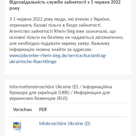
Відповідальність служби зайнятості з 1 червня 2022
року
З 1 червня 2022 року люди, які втекли з України,
отримають базові пільги в бюро зайнятості.
Агентство зайнятості Rhein-Sieg вже зазначало, що
основні пільги на безпеку не надаються автоматично,
але необхідно подавати окрему заяву. Важливу
інформацію можна знайти за адресою:
www.jobcenter-rhein-sieg.de/service/kurzantrag-
ukrainische-fluechtlinge
Informationsbroschüre Ukraine (D) / Інформаційна
брошура для українців (UKR) / Информация для
украинских беженцев (RUS)
Vorschau
PDF
Infobroschüre Ukraine (D)