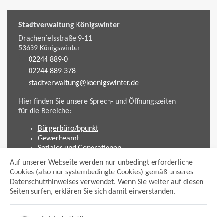
Stadtverwaltung Königswinter
Drachenfelsstraße 9-11
53639
Königswinter
02244 889-0
02244 889-378
stadtverwaltung@koenigswinter.de
Hier finden Sie unsere Sprech- und Öffnungszeiten
für die Bereiche:
Bürgerbüro/bpunkt
Gewerbeamt
Soziales und Generationen
Standesamt
Auf unserer Webseite werden nur unbedingt erforderliche
Friedhofsverwaltung
Cookies (also nur systembedingte Cookies) gemäß unseres
Planen und Bauen (Bauamt)
Datenschutzhinweises verwendet. Wenn Sie weiter auf diesen
Seiten surfen, erklären Sie sich damit einverstanden.
Impressum
Datenschutzhinweis
Sitemap