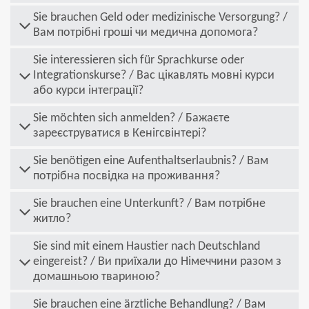
Sie brauchen Geld oder medizinische Versorgung? /
Вам потрібні гроші чи медична допомога?
Sie interessieren sich für Sprachkurse oder
Integrationskurse? / Вас цікавлять мовні курси
або курси інтеграції?
Sie möchten sich anmelden? / Бажаєте
зареєструватися в Кенігсвінтері?
Sie benötigen eine Aufenthaltserlaubnis? / Вам
потрібна посвідка на проживання?
Sie brauchen eine Unterkunft? / Вам потрібне
житло?
Sie sind mit einem Haustier nach Deutschland
eingereist? / Ви приїхали до Німеччини разом з
домашньою твариною?
Sie brauchen eine ärztliche Behandlung? / Вам