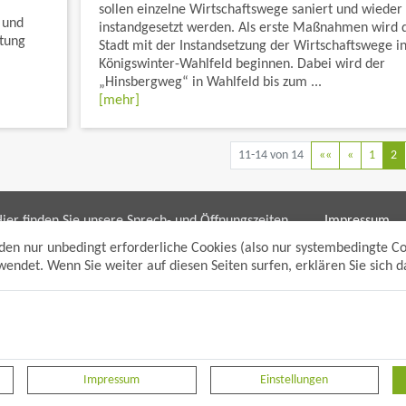
sollen einzelne Wirtschaftswege saniert und wieder
 und
instandgesetzt werden. Als erste Maßnahmen wird 
ltung
Stadt mit der Instandsetzung der Wirtschaftswege i
Königswinter-Wahlfeld beginnen. Dabei wird der
„Hinsbergweg“ in Wahlfeld bis zum ...
[mehr]
11-14 von 14
««
«
1
2
ier finden Sie unsere Sprech- und Öffnungszeiten
Impressum
ür die Bereiche:
Datenschutzh
den nur unbedingt erforderliche Cookies (also nur systembedingte C
Sitemap
endet. Wenn Sie weiter auf diesen Seiten surfen, erklären Sie sich 
Bürgerbüro/bpunkt
Anmelden
Gewerbeamt
Suche
Soziales und Generationen
Standesamt
Friedhofsverwaltung
Planen und Bauen (Bauamt)
Impressum
Einstellungen