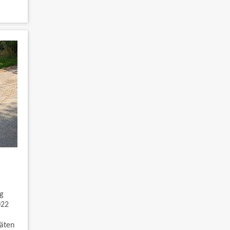
ng
022
täten