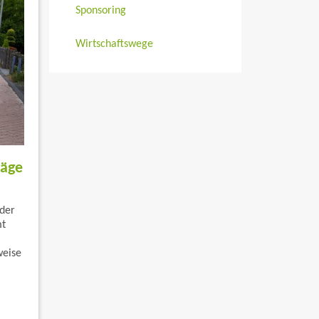
Sponsoring
Wirtschaftswege
räge
 der
mt
weise