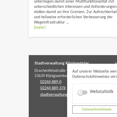
unterliegen damit einer Multifunktionalität mit
unterschiedlichen Interessen und Anforderungen
stoßen damit an ihre Grenzen. Zur Aufrechterha
und teilweise erforderlichen Verbesserung der
Wegeinfrastruktur ...
[mehr]
Stadtverwaltung Königswinter
H
f
Drachenfelsstraße 9-11
Auf unserer Webseite wer
53639
Königswinter
Datenschutzhinweises verw
02244 889-0
02244 889-378
Webstatistik
stadtverwaltung@koenigswinter.de
Datenschutzhinweis