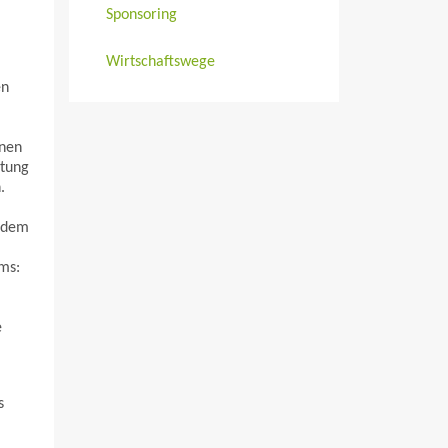
Sponsoring
Wirtschaftswege
en
unen
itung
.
s dem
ms:
e
s