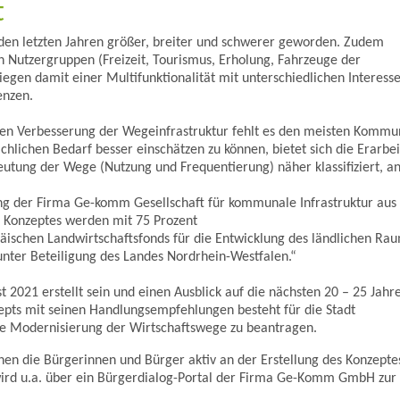
t
n den letzten Jahren größer, breiter und schwerer geworden. Zudem
 Nutzergruppen (Freizeit, Tourismus, Erholung, Fahrzeuge der
iegen damit einer Multifunktionalität mit unterschiedlichen Interess
enzen.
chen Verbesserung der Wegeinfrastruktur fehlt es den meisten Komm
hlichen Bedarf besser einschätzen zu können, bietet sich die Erarbe
eutung der Wege (Nutzung und Frequentierung) näher klassifiziert, an
zung der Firma Ge-komm Gesellschaft für kommunale Infrastruktur au
s Konzeptes werden mit 75 Prozent
ischen Landwirtschaftsfonds für die Entwicklung des ländlichen Rau
 unter Beteiligung des Landes Nordrhein-Westfalen.“
t 2021 erstellt sein und einen Ausblick auf die nächsten 20 – 25 Jahr
pts mit seinen Handlungsempfehlungen besteht für die Stadt
die Modernisierung der Wirtschaftswege zu beantragen.
en die Bürgerinnen und Bürger aktiv an der Erstellung des Konzepte
 wird u.a. über ein Bürgerdialog-Portal der Firma Ge-Komm GmbH zur