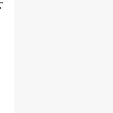
er
rt.