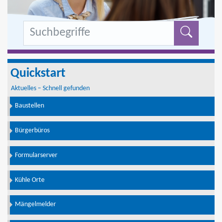
Formu
Quickstart
Aktuelles – Schnell gefunden
Baustellen
Bürgerbüros
Formularserver
Kühle Orte
Mängelmelder