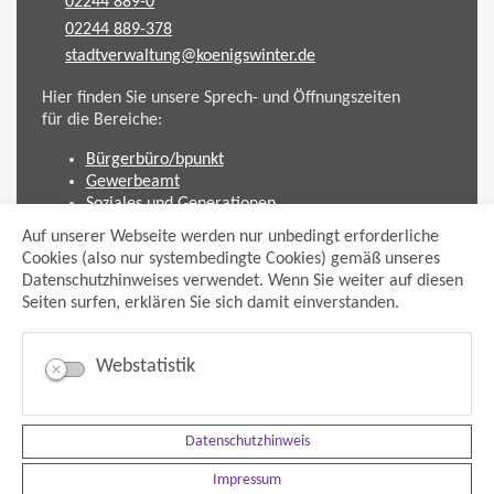
02244 889-0
02244 889-378
stadtverwaltung@koenigswinter.de
Hier finden Sie unsere Sprech- und Öffnungszeiten
für die Bereiche:
Bürgerbüro/bpunkt
Gewerbeamt
Soziales und Generationen
Standesamt
Auf unserer Webseite werden nur unbedingt erforderliche
Friedhofsverwaltung
Cookies (also nur systembedingte Cookies) gemäß unseres
Planen und Bauen (Bauamt)
Datenschutzhinweises verwendet. Wenn Sie weiter auf diesen
Seiten surfen, erklären Sie sich damit einverstanden.
Impressum
Datenschutzhinweis
Sitemap
Webstatistik
Anmelden
Suche
Facebook
Datenschutzhinweis
Instagram
xing
Impressum
Newsfeed Ausschreibungen