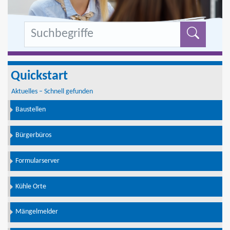
Formu
Quickstart
Aktuelles – Schnell gefunden
Baustellen
Bürgerbüros
Formularserver
Kühle Orte
Mängelmelder