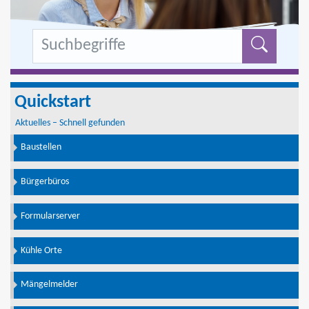
Formu
Quickstart
Aktuelles – Schnell gefunden
Baustellen
Bürgerbüros
Formularserver
Kühle Orte
Mängelmelder