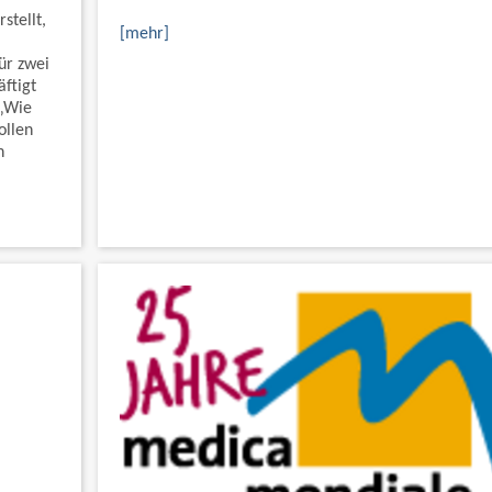
stellt,
[mehr]
ür zwei
ftigt
 „Wie
ollen
n