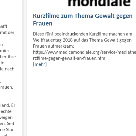
Kurzfilme zum Thema Gewalt gegen
Frauen
afft
mit der
Diese fünf beeindruckenden Kurzfilme machen am
Weltfrauentag 2018 auf das Thema Gewalt gegen
in
Frauen aufmerksam:
rmiert
https://www.medicamondiale.org/service/mediath
ber ihre
rzfilme-gegen-gewalt-an-frauen.html
in
[mehr]
die nach
,
rauen.
land. Er
Rechte
weigen
en. Seit
ne Star
 auf