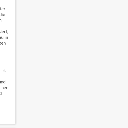
ter
die
h
iert,
au in
ben
ist
und
genen
d