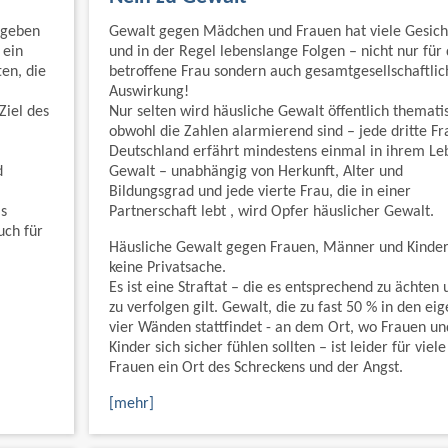
egeben
Gewalt gegen Mädchen und Frauen hat viele Gesich
 ein
und in der Regel lebenslange Folgen – nicht nur für 
en, die
betroffene Frau sondern auch gesamtgesellschaftlic
Auswirkung!
Ziel des
Nur selten wird häusliche Gewalt öffentlich thematis
obwohl die Zahlen alarmierend sind – jede dritte Fr
Deutschland erfährt mindestens einmal in ihrem Le
d
Gewalt – unabhängig von Herkunft, Alter und
Bildungsgrad und jede vierte Frau, die in einer
s
Partnerschaft lebt , wird Opfer häuslicher Gewalt.
uch für
Häusliche Gewalt gegen Frauen, Männer und Kinder 
keine Privatsache.
Es ist eine Straftat – die es entsprechend zu ächten 
zu verfolgen gilt. Gewalt, die zu fast 50 % in den ei
vier Wänden stattfindet - an dem Ort, wo Frauen un
Kinder sich sicher fühlen sollten – ist leider für viele
Frauen ein Ort des Schreckens und der Angst.
[mehr]