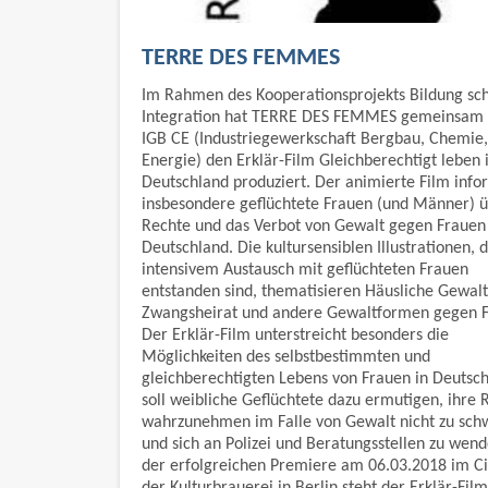
TERRE DES FEMMES
Im Rahmen des Kooperationsprojekts Bildung sch
Integration hat TERRE DES FEMMES gemeinsam 
IGB CE (Industriegewerkschaft Bergbau, Chemie,
Energie) den Erklär-Film Gleichberechtigt leben 
Deutschland produziert. Der animierte Film info
insbesondere geflüchtete Frauen (und Männer) ü
Rechte und das Verbot von Gewalt gegen Frauen 
Deutschland. Die kultursensiblen Illustrationen, 
intensivem Austausch mit geflüchteten Frauen
entstanden sind, thematisieren Häusliche Gewalt
Zwangsheirat und andere Gewaltformen gegen F
Der Erklär-Film unterstreicht besonders die
Möglichkeiten des selbstbestimmten und
gleichberechtigten Lebens von Frauen in Deutsch
soll weibliche Geflüchtete dazu ermutigen, ihre 
wahrzunehmen im Falle von Gewalt nicht zu sch
und sich an Polizei und Beratungsstellen zu wend
der erfolgreichen Premiere am 06.03.2018 im Ci
der Kulturbrauerei in Berlin steht der Erklär-Film