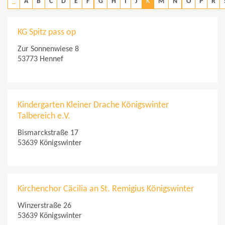
_
A
B
C
D
E
F
G
H
I
J
K
M
N
O
P
R
KG Spitz pass op
Zur Sonnenwiese 8
53773 Hennef
Kindergarten Kleiner Drache Königswinter
Talbereich e.V.
Bismarckstraße 17
53639 Königswinter
Kirchenchor Cäcilia an St. Remigius Königswinter
Winzerstraße 26
53639 Königswinter