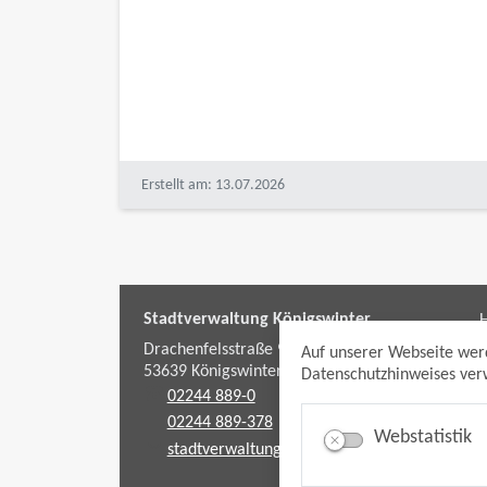
Erstellt am: 13.07.2026
Stadtverwaltung Königswinter
H
f
Drachenfelsstraße 9-11
Auf unserer Webseite wer
53639
Königswinter
Datenschutzhinweises verw
02244 889-0
02244 889-378
Webstatistik
stadtverwaltung@koenigswinter.de