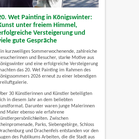
20. Wet Painting in Königswinter:
Kunst unter freiem Himmel,
erfolgreiche Versteigerung und
viele gute Gespräche
Ein kurzweiliges Sommerwochenende, zahlreiche
Besucherinnen und Besucher, starke Motive aus
Königswinter und eine erfolgreiche Versteigerung
machten das 20. Wet Painting im Rahmen des
Königssommers 2026 erneut zu einer lebendigen
reiluftgalerie.
Über 30 Künstlerinnen und Künstler beteiligten
sich in diesem Jahr an dem beliebten
Kunstformat. Darunter waren junge Malerinnen
und Maler ebenso wie erfahrene
Künstlerpersönlichkeiten. Zwischen
Rheinpromenade, Parks, Siebengebirge, Schloss
Drachenburg und Drachenfels entstanden vor den
Augen des Publikums Arbeiten, die die Stadt aus