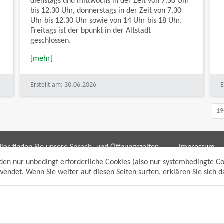
dienstags und mittwochs in der Zeit von 7.30 Uhr
bis 12.30 Uhr, donnerstags in der Zeit von 7.30
Uhr bis 12.30 Uhr sowie von 14 Uhr bis 18 Uhr.
Freitags ist der bpunkt in der Altstadt
geschlossen.
[mehr]
Erstellt am: 30.06.2026
E
19
ier finden Sie unsere Sprech- und Öffnungszeiten
Impressum
ür die Bereiche:
Datenschutzh
den nur unbedingt erforderliche Cookies (also nur systembedingte C
Sitemap
endet. Wenn Sie weiter auf diesen Seiten surfen, erklären Sie sich 
Bürgerbüro/bpunkt
Anmelden
Gewerbeamt
Suche
Soziales und Generationen
Standesamt
Friedhofsverwaltung