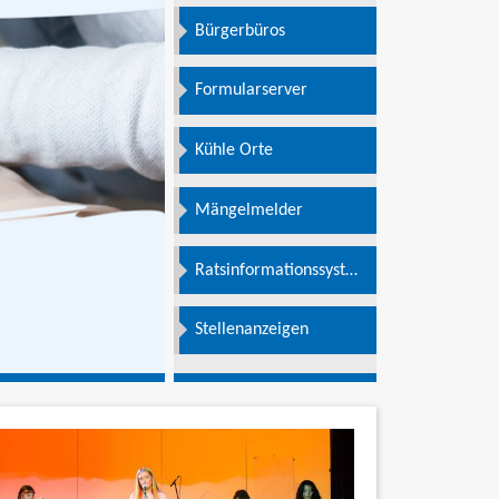
Bürgerbüros
Formularserver
Kühle Orte
Mängelmelder
Ratsinformationssystem
e
Stellenanzeigen