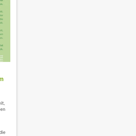
um
it,
len
die