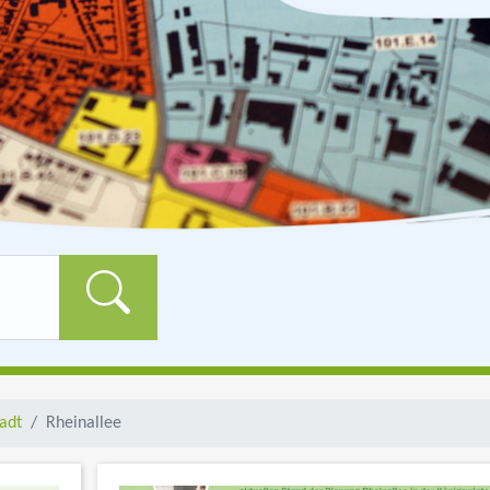
Formularschaltfläch
adt
Rheinallee