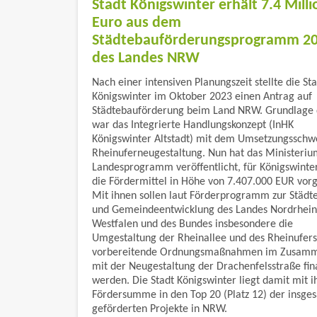
Stadt Königswinter erhält 7.4 Mill
Euro aus dem
Städtebauförderungsprogramm 2
des Landes NRW
Nach einer intensiven Planungszeit stellte die Sta
Königswinter im Oktober 2023 einen Antrag auf
Städtebauförderung beim Land NRW. Grundlage 
war das Integrierte Handlungskonzept (InHK
Königswinter Altstadt) mit dem Umsetzungsschw
Rheinuferneugestaltung. Nun hat das Ministeriu
Landesprogramm veröffentlicht, für Königswinter
die Fördermittel in Höhe von 7.407.000 EUR vor
Mit ihnen sollen laut Förderprogramm zur Städt
und Gemeindeentwicklung des Landes Nordrhein
Westfalen und des Bundes insbesondere die
Umgestaltung der Rheinallee und des Rheinufers
vorbereitende Ordnungsmaßnahmen im Zusam
mit der Neugestaltung der Drachenfelsstraße fin
werden. Die Stadt Königswinter liegt damit mit i
Fördersumme in den Top 20 (Platz 12) der insge
geförderten Projekte in NRW.