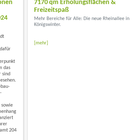
ionen
7170 qm Erholungsflächen &
Freizeitspaß
024
Mehr Bereiche für Alle: Die neue Rheinallee in
Königswinter.
...</font color>
dt
[mehr]
dafür
erpunkt
m das
 sind
gesehen.
ebau-
-
 sowie
menhang
anziert
hrer
samt 204