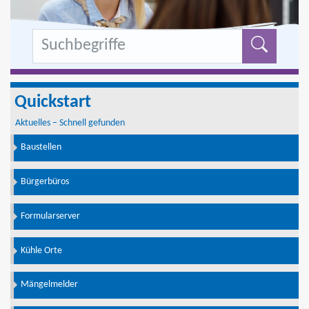
Formu
Quickstart
Aktuelles – Schnell gefunden
Baustellen
Bürgerbüros
Formularserver
Kühle Orte
Mängelmelder