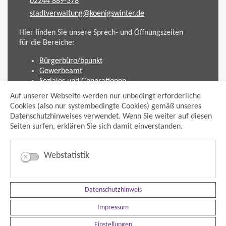
02244 889-378
stadtverwaltung@koenigswinter.de
Hier finden Sie unsere Sprech- und Öffnungszeiten
für die Bereiche:
Bürgerbüro/bpunkt
Gewerbeamt
Soziales und Generationen
Standesamt
Auf unserer Webseite werden nur unbedingt erforderliche
Friedhofsverwaltung
Cookies (also nur systembedingte Cookies) gemäß unseres
Planen und Bauen (Bauamt)
Datenschutzhinweises verwendet. Wenn Sie weiter auf diesen
Seiten surfen, erklären Sie sich damit einverstanden.
Impressum
Datenschutzhinweis
Sitemap
Webstatistik
Anmelden
Suche
Facebook
Instagram
Datenschutzhinweis
xing
Impressum
Newsfeed Ausschreibungen
Newsfeed Bekanntmachungen
Einstellungen