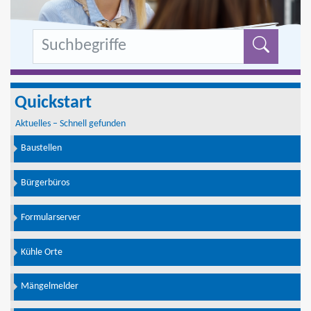
Formu
Quickstart
Aktuelles – Schnell gefunden
Baustellen
Bürgerbüros
Formularserver
Kühle Orte
Mängelmelder