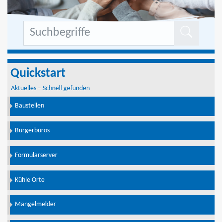
Formu
Quickstart
Aktuelles – Schnell gefunden
Baustellen
Bürgerbüros
Formularserver
Kühle Orte
Mängelmelder