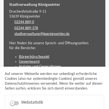
Stadtverwaltung Königswinter
Drachenfelsstraße 9-11
53639
Königswinter
02244 889-0
02244 889-378
stadtverwaltung@koenigswinter.de
Hier finden Sie unsere Sprech- und Öffnungszeiten
für die Bereiche:
Bürgerbüro/bpunkt
Gewerbeamt
Soziales und Generationen
Standesamt
Auf unserer Webseite werden nur unbedingt erforderliche
Friedhofsverwaltung
Cookies (also nur systembedingte Cookies) gemäß unseres
Planen und Bauen (Bauamt)
Datenschutzhinweises verwendet. Wenn Sie weiter auf diesen
Seiten surfen, erklären Sie sich damit einverstanden.
Impressum
Datenschutzhinweis
Sitemap
Webstatistik
Anmelden