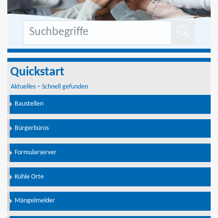
Formu
Quickstart
Aktuelles – Schnell gefunden
Baustellen
Bürgerbüros
Formularserver
Kühle Orte
Mängelmelder