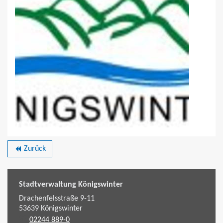
Zurück
backward
Stadtverwaltung Königswinter
Drachenfelsstraße 9-11
53639
Königswinter
02244 889-0