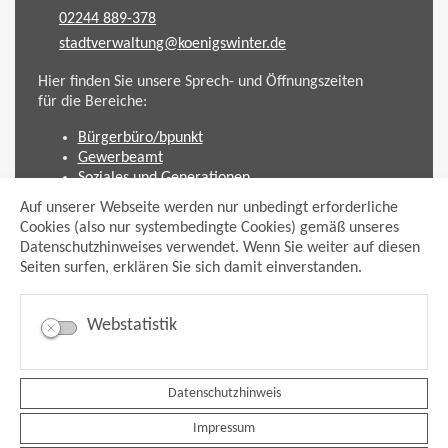
02244 889-378
stadtverwaltung@koenigswinter.de
Hier finden Sie unsere Sprech- und Öffnungszeiten
für die Bereiche:
Bürgerbüro/bpunkt
Gewerbeamt
Soziales und Generationen
Standesamt
Auf unserer Webseite werden nur unbedingt erforderliche
Friedhofsverwaltung
Cookies (also nur systembedingte Cookies) gemäß unseres
Planen und Bauen (Bauamt)
Datenschutzhinweises verwendet. Wenn Sie weiter auf diesen
Seiten surfen, erklären Sie sich damit einverstanden.
Impressum
Datenschutzhinweis
Sitemap
Webstatistik
Anmelden
Suche
Facebook
Instagram
Datenschutzhinweis
xing
Impressum
Newsfeed Ausschreibungen