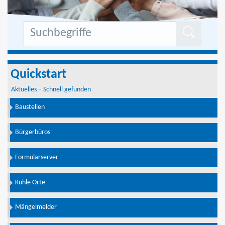
Formu
Quickstart
Aktuelles – Schnell gefunden
Baustellen
Bürgerbüros
Formularserver
Kühle Orte
Mängelmelder