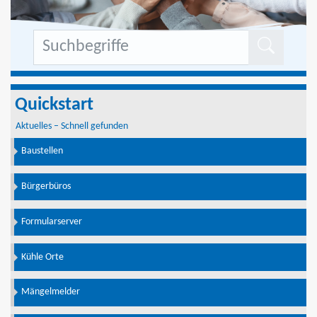
Formu
Quickstart
Aktuelles – Schnell gefunden
Baustellen
Bürgerbüros
Formularserver
Kühle Orte
Mängelmelder