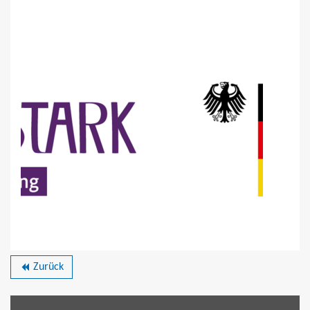
Zurück
backward