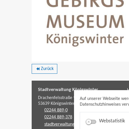
Zurück
backward
Stadtverwaltung Königswinter
H
f
Drachenfelsstraße 9-11
Auf unserer Webseite wer
53639
Königswinter
Datenschutzhinweises verw
02244 889-0
02244 889-378
Webstatistik
stadtverwaltung@koenigswinter.de