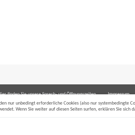
ier finden Sie unsere Sprech- und Öffnungszeiten
Impressum
ür die Bereiche:
Datenschutzh
den nur unbedingt erforderliche Cookies (also nur systembedingte C
Sitemap
endet. Wenn Sie weiter auf diesen Seiten surfen, erklären Sie sich 
Bürgerbüro/bpunkt
Anmelden
Gewerbeamt
Suche
Soziales und Generationen
Standesamt