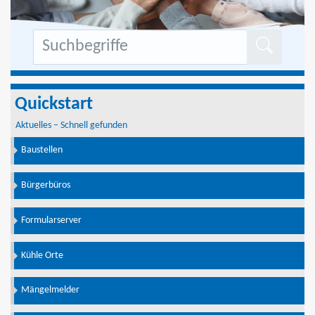
Formu
Quickstart
Aktuelles – Schnell gefunden
Baustellen
Bürgerbüros
Formularserver
Kühle Orte
Mängelmelder