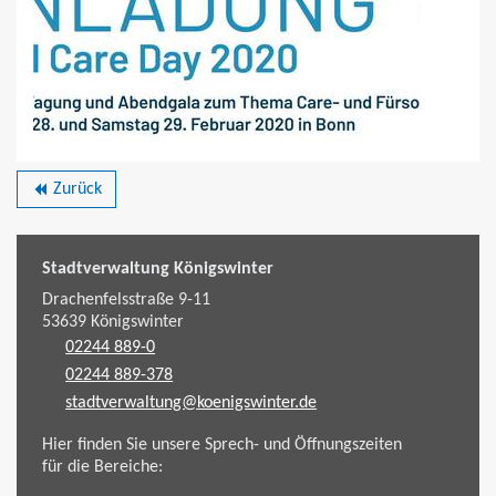
Zurück
backward
Stadtverwaltung Königswinter
Drachenfelsstraße 9-11
53639
Königswinter
02244 889-0
02244 889-378
stadtverwaltung@koenigswinter.de
Hier finden Sie unsere Sprech- und Öffnungszeiten
für die Bereiche: