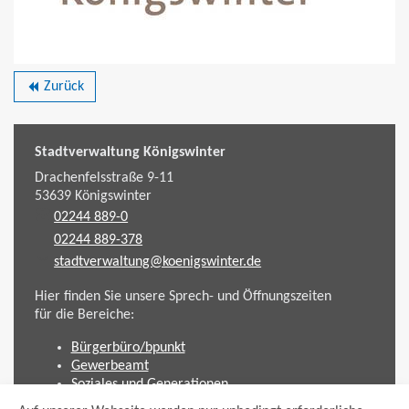
Zurück
backward
Stadtverwaltung Königswinter
Drachenfelsstraße 9-11
53639
Königswinter
02244 889-0
02244 889-378
stadtverwaltung@koenigswinter.de
Hier finden Sie unsere Sprech- und Öffnungszeiten
für die Bereiche:
Bürgerbüro/bpunkt
Gewerbeamt
Soziales und Generationen
Standesamt