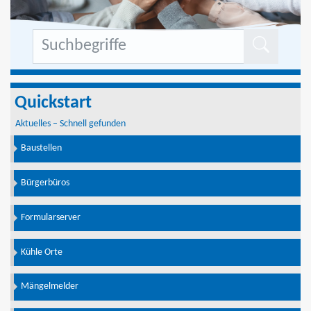
Formu
Quickstart
Aktuelles – Schnell gefunden
Baustellen
Bürgerbüros
Formularserver
Kühle Orte
Mängelmelder