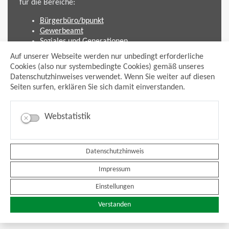
für die Bereiche:
Bürgerbüro/bpunkt
Gewerbeamt
Soziales und Generationen
Standesamt
Auf unserer Webseite werden nur unbedingt erforderliche
Friedhofsverwaltung
Cookies (also nur systembedingte Cookies) gemäß unseres
Planen und Bauen (Bauamt)
Datenschutzhinweises verwendet. Wenn Sie weiter auf diesen
Seiten surfen, erklären Sie sich damit einverstanden.
Impressum
Datenschutzhinweis
Sitemap
Webstatistik
Anmelden
Suche
Facebook
Datenschutzhinweis
Instagram
xing
Impressum
Newsfeed Ausschreibungen
Newsfeed Bekanntmachungen
Einstellungen
Erklärung Barrierefreiheit
Leichte Sprache
Verstanden