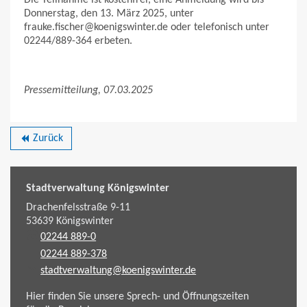
Donnerstag, den 13. März 2025, unter
frauke.fischer@koenigswinter.de oder telefonisch unter
02244/889-364 erbeten.
Pressemitteilung, 07.03.2025
Zurück
backward
Stadtverwaltung Königswinter
Drachenfelsstraße 9-11
53639
Königswinter
02244 889-0
02244 889-378
stadtverwaltung@koenigswinter.de
Hier finden Sie unsere Sprech- und Öffnungszeiten