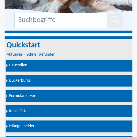
Formu
Quickstart
Aktuelles – Schnell gefunden
Baustellen
Bürgerbüros
Formularserver
Kühle Orte
Mängelmelder