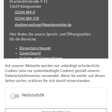
Drachenfelsstraße 9-11
53639
Königswinter
02244 889-0
02244 889-378
stadtverwaltung@koenigswinter.de
Hier finden Sie unsere Sprech- und Öffnungszeiten
für die Bereiche:
Bürgerbüro/bpunkt
Gewerbeamt
Soziales und Generationen
Standesamt
Auf unserer Webseite werden nur unbedingt erforderliche
Friedhofsverwaltung
Cookies (also nur systembedingte Cookies) gemäß unseres
Planen und Bauen (Bauamt)
Datenschutzhinweises verwendet. Wenn Sie weiter auf diesen
Seiten surfen, erklären Sie sich damit einverstanden.
Impressum
Datenschutzhinweis
Sitemap
Webstatistik
Anmelden
Suche
Facebook