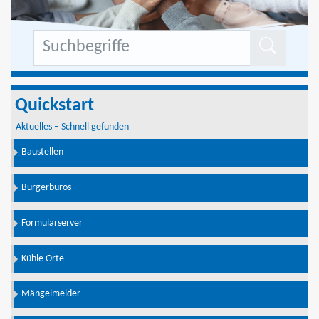
Formu
Quickstart
Aktuelles – Schnell gefunden
Baustellen
Bürgerbüros
Formularserver
Kühle Orte
Mängelmelder