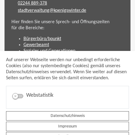
02244 889-378
stadtverwaltung@koenigswinter.de
Hier finden Sie unsere Sprech- und Öffnungszeiten
für die Bereiche:
Bürgerbüro/bpunkt
Gewerbeamt
Soziales und Generationen
Standesamt
Auf unserer Webseite werden nur unbedingt erforderliche
Friedhofsverwaltung
Cookies (also nur systembedingte Cookies) gemäß unseres
Planen und Bauen (Bauamt)
Datenschutzhinweises verwendet. Wenn Sie weiter auf diesen
Seiten surfen, erklären Sie sich damit einverstanden.
Impressum
Datenschutzhinweis
Sitemap
Webstatistik
Anmelden
Suche
Facebook
Datenschutzhinweis
Instagram
xing
Impressum
Newsfeed Ausschreibungen
Newsfeed Bekanntmachungen