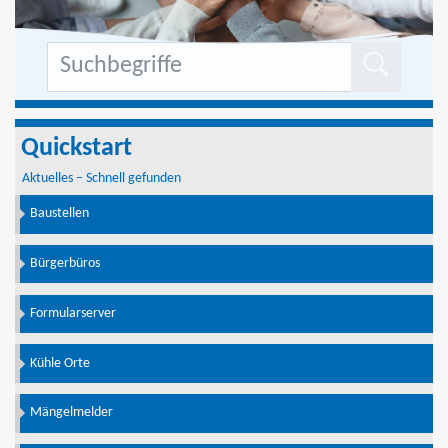
Formu
Quickstart
Aktuelles – Schnell gefunden
Baustellen
Bürgerbüros
Formularserver
Kühle Orte
Mängelmelder