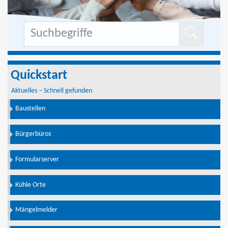
Formu
Quickstart
Aktuelles – Schnell gefunden
Baustellen
Bürgerbüros
Formularserver
Kühle Orte
Mängelmelder