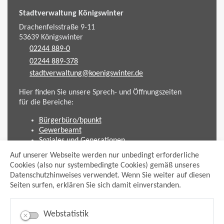
Stadtverwaltung Königswinter
Drachenfelsstraße 9-11
53639
Königswinter
02244 889-0
02244 889-378
stadtverwaltung@koenigswinter.de
Hier finden Sie unsere Sprech- und Öffnungszeiten
für die Bereiche:
Bürgerbüro/bpunkt
Gewerbeamt
Soziales und Generationen
Standesamt
Auf unserer Webseite werden nur unbedingt erforderliche
Friedhofsverwaltung
Cookies (also nur systembedingte Cookies) gemäß unseres
Planen und Bauen (Bauamt)
Datenschutzhinweises verwendet. Wenn Sie weiter auf diesen
Seiten surfen, erklären Sie sich damit einverstanden.
Impressum
Datenschutzhinweis
Sitemap
Webstatistik
Anmelden