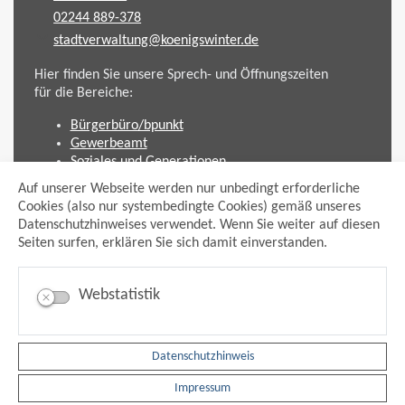
02244 889-378
stadtverwaltung@koenigswinter.de
Hier finden Sie unsere Sprech- und Öffnungszeiten
für die Bereiche:
Bürgerbüro/bpunkt
Gewerbeamt
Soziales und Generationen
Standesamt
Auf unserer Webseite werden nur unbedingt erforderliche
Friedhofsverwaltung
Cookies (also nur systembedingte Cookies) gemäß unseres
Planen und Bauen (Bauamt)
Datenschutzhinweises verwendet. Wenn Sie weiter auf diesen
Seiten surfen, erklären Sie sich damit einverstanden.
Impressum
Datenschutzhinweis
Sitemap
Webstatistik
Anmelden
Suche
Facebook
Instagram
Datenschutzhinweis
xing
Impressum
Newsfeed Ausschreibungen