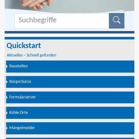
Formu
Quickstart
Aktuelles – Schnell gefunden
Baustellen
Bürgerbüros
Formularserver
Kühle Orte
Mängelmelder