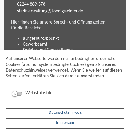
02244 889-378
stadtverwaltung@koenigswinter.de
Hier finden Sie unsere Sprech- und Öffnungszeiten
für die Bereiche:
Bürgerbüro/bpunkt
Gewerbeamt
Soziales und Generationen
Standesamt
Auf unserer Webseite werden nur unbedingt erforderliche
Friedhofsverwaltung
Cookies (also nur systembedingte Cookies) gemäß unseres
Planen und Bauen (Bauamt)
Datenschutzhinweises verwendet. Wenn Sie weiter auf diesen
Seiten surfen, erklären Sie sich damit einverstanden.
Impressum
Datenschutzhinweis
Sitemap
Webstatistik
Anmelden
Suche
Facebook
Datenschutzhinweis
Instagram
xing
Impressum
Newsfeed Ausschreibungen