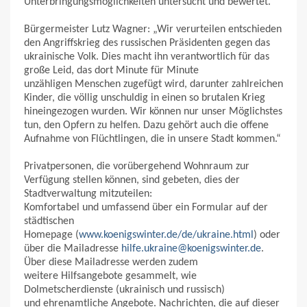
Unterbringungsmöglichkeiten untersucht und bewertet.
Bürgermeister Lutz Wagner: „Wir verurteilen entschieden
den Angriffskrieg des russischen Präsidenten gegen das
ukrainische Volk. Dies macht ihn verantwortlich für das
große Leid, das dort Minute für Minute
unzähligen Menschen zugefügt wird, darunter zahlreichen
Kinder, die völlig unschuldig in einen so brutalen Krieg
hineingezogen wurden. Wir können nur unser Möglichstes
tun, den Opfern zu helfen. Dazu gehört auch die offene
Aufnahme von Flüchtlingen, die in unsere Stadt kommen.“
Privatpersonen, die vorübergehend Wohnraum zur
Verfügung stellen können, sind gebeten, dies der
Stadtverwaltung mitzuteilen:
Komfortabel und umfassend über ein Formular auf der
städtischen
Homepage (
www.koenigswinter.de/de/ukraine.html
) oder
über die Mailadresse
hilfe.ukraine@koenigswinter.de
.
Über diese Mailadresse werden zudem
weitere Hilfsangebote gesammelt, wie
Dolmetscherdienste (ukrainisch und russisch)
und ehrenamtliche Angebote. Nachrichten, die auf dieser