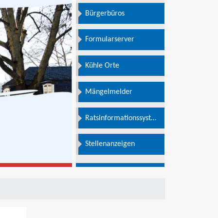
Bürgerbüros
Formularserver
Kühle Orte
Mängelmelder
Ratsinformationssystem
e
Stellenanzeigen