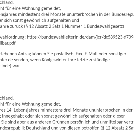
chland,
cht für eine Wohnung gemeldet,
ensjahres mindestens drei Monate ununterbrochen in der Bundesrepu
 sich sonst gewöhnlich aufgehalten und
5 Jahre zurück (§ 12 Absatz 2 Satz 1 Nummer 1 Bundeswahlgesetz)
swahlordnung: https://bundeswahlleiterin.de/dam/jcr/dc589523-d709
lbar.pdf
riebenen Antrag können Sie postalisch, Fax, E-Mail oder sonstiger
ter.de senden, wenn Königswinter Ihre letzte zuständige
inde) war.
chland,
cht für eine Wohnung gemeldet,
hres 14. Lebensjahres mindestens drei Monate ununterbrochen in der
innegehabt oder sich sonst gewöhnlich aufgehalten oder dieser
k. Sie sind aber aus anderen Gründen persönlich und unmittelbar vertr
undesrepublik Deutschland und von diesen betroffen (§ 12 Absatz 2 Sa