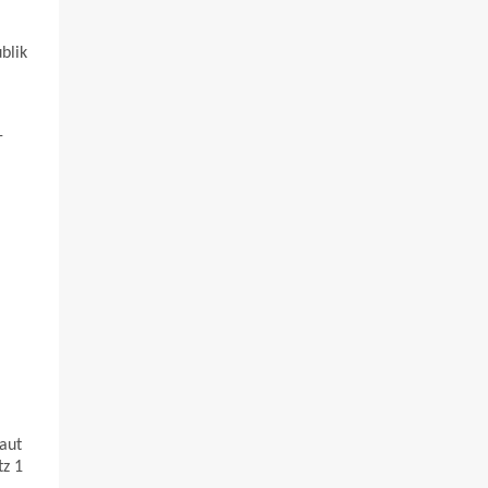
blik
-
aut
tz 1