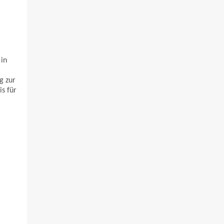
in
g zur
s für