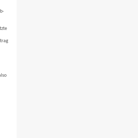
b-
tzte
trag
also