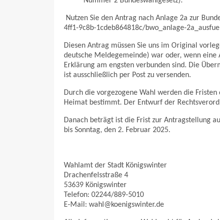
Nummer 2 Bundeswahlgesetz).
Nutzen Sie den Antrag nach Anlage 2a zur Bund
4ff1-9c8b-1cdeb864818c/bwo_anlage-2a_ausfuel
Diesen Antrag müssen Sie uns im Original vorleg
deutsche Meldegemeinde) war oder, wenn eine A
Erklärung am engsten verbunden sind. Die Übermi
ist ausschließlich per Post zu versenden.
Durch die vorgezogene Wahl werden die Fristen
Heimat bestimmt. Der Entwurf der Rechtsverord
Danach beträgt ist die Frist zur Antragstellung 
bis Sonntag, den 2. Februar 2025.
Wahlamt der Stadt Königswinter
Drachenfelsstraße 4
53639 Königswinter
Telefon: 02244/889-5010
E-Mail: wahl@koenigswinter.de