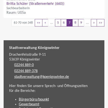
Britta Schüler (Straßenverkehr (660))
Sachbearbeiterin
Raum: U05a
61-70 von 348
««
«
...
5
6
7
8
9
...
»
»»
Stadtverwaltung Königswinter
Drachenfelsstraße 9-11
53639
Königswinter
02244 889-0
02244 889-378
stadtverwaltung@koenigswinter.de
Hier finden Sie unsere Sprech- und Öffnungszeiten
für die Bereiche:
Bürgerbüro/bpunkt
Gewerbeamt