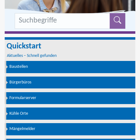
Formu
Quickstart
Aktuelles – Schnell gefunden
Baustellen
Bürgerbüros
Formularserver
Kühle Orte
Mängelmelder