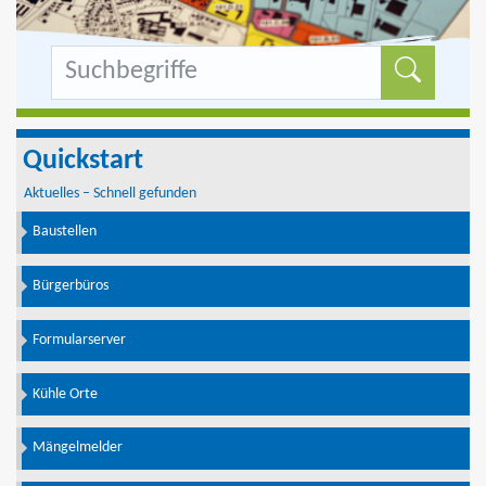
Formu
Quickstart
Aktuelles – Schnell gefunden
Baustellen
Bürgerbüros
Formularserver
Kühle Orte
Mängelmelder