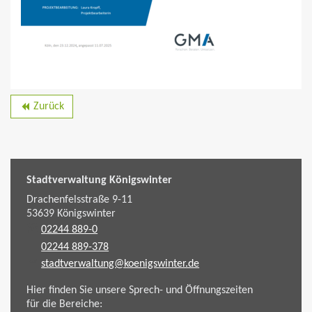
Zurück
backward
Stadtverwaltung Königswinter
Drachenfelsstraße 9-11
53639
Königswinter
02244 889-0
02244 889-378
stadtverwaltung@koenigswinter.de
Hier finden Sie unsere Sprech- und Öffnungszeiten
für die Bereiche: