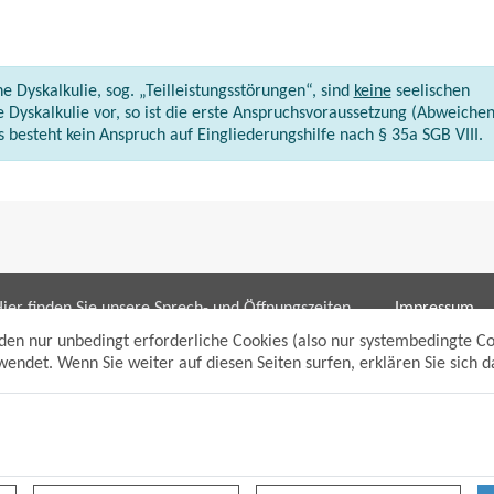
e Dyskalkulie, sog. „Teilleistungsstörungen“, sind
keine
seelischen
 Dyskalkulie vor, so ist die erste Anspruchsvoraussetzung (Abweiche
s besteht kein Anspruch auf Eingliederungshilfe nach § 35a SGB VIII.
ier finden Sie unsere Sprech- und Öffnungszeiten
Impressum
ür die Bereiche:
Datenschutzh
den nur unbedingt erforderliche Cookies (also nur systembedingte C
Sitemap
endet. Wenn Sie weiter auf diesen Seiten surfen, erklären Sie sich 
Bürgerbüro/bpunkt
Anmelden
Gewerbeamt
Suche
Soziales und Generationen
Standesamt
Friedhofsverwaltung
Planen und Bauen (Bauamt)