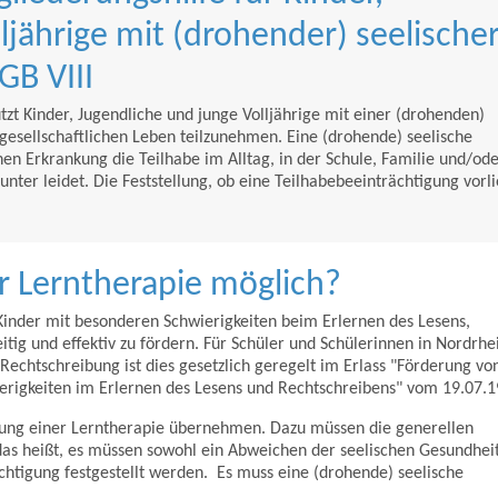
ljährige mit (drohender) seelische
GB VIII
tzt Kinder, Jugendliche und junge Volljährige mit einer (drohenden)
gesellschaftlichen Leben teilzunehmen. Eine (drohende) seelische
hen Erkrankung die Teilhabe im Alltag, in der Schule, Familie und/ode
nter leidet. Die Feststellung, ob eine Teilhabebeeinträchtigung vorlie
er Lerntherapie möglich?
Kinder mit besonderen Schwierigkeiten beim Erlernen des Lesens,
tig und effektiv zu fördern. Für Schüler und Schülerinnen in Nordrhe
echtschreibung ist dies gesetzlich geregelt im Erlass "Förderung vo
erigkeiten im Erlernen des Lesens und Rechtschreibens" vom 19.07.1
erung einer Lerntherapie übernehmen. Dazu müssen die generellen
 das heißt, es müssen sowohl ein Abweichen der seelischen Gesundhei
chtigung festgestellt werden. Es muss eine (drohende) seelische