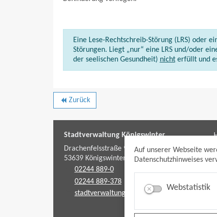
Eine Lese-Rechtschreib-Störung (LRS) oder ein
Störungen. Liegt „nur“ eine LRS und/oder eine
der seelischen Gesundheit)
nicht
erfüllt und e
Zurück
backward
Stadtverwaltung Königswinter
H
f
Drachenfelsstraße 9-11
Auf unserer Webseite wer
53639
Königswinter
Datenschutzhinweises verw
02244 889-0
02244 889-378
Webstatistik
stadtverwaltung@koenigswinter.de