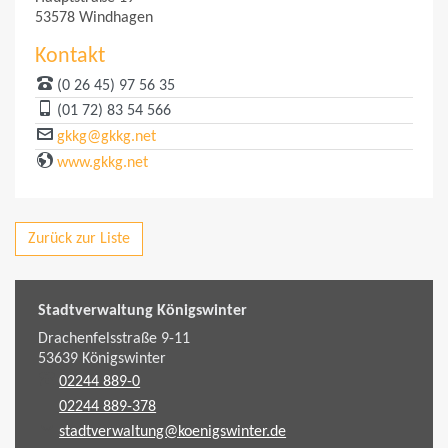
53578 Windhagen
Kontakt
(0 26 45) 97 56 35
(01 72) 83 54 566
gkkg@gkkg.net
www.gkkg.net
Zurück zur Liste
Stadtverwaltung Königswinter
Drachenfelsstraße 9-11
53639
Königswinter
02244 889-0
02244 889-378
stadtverwaltung@koenigswinter.de