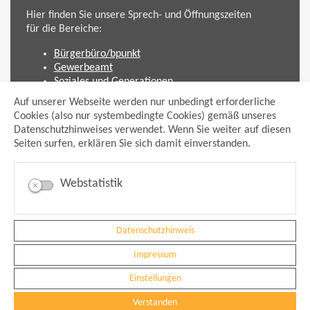
Hier finden Sie unsere Sprech- und Öffnungszeiten
für die Bereiche:
Bürgerbüro/bpunkt
Gewerbeamt
Soziales und Generationen
Standesamt
Auf unserer Webseite werden nur unbedingt erforderliche
Friedhofsverwaltung
Cookies (also nur systembedingte Cookies) gemäß unseres
Planen und Bauen (Bauamt)
Datenschutzhinweises verwendet. Wenn Sie weiter auf diesen
Seiten surfen, erklären Sie sich damit einverstanden.
Impressum
Datenschutzhinweis
Sitemap
Webstatistik
Anmelden
Suche
Facebook
Instagram
Datenschutzhinweis
xing
Impressum
Newsfeed Ausschreibungen
Newsfeed Bekanntmachungen
Einstellungen
Erklärung Barrierefreiheit
Leichte Sprache
Verstanden