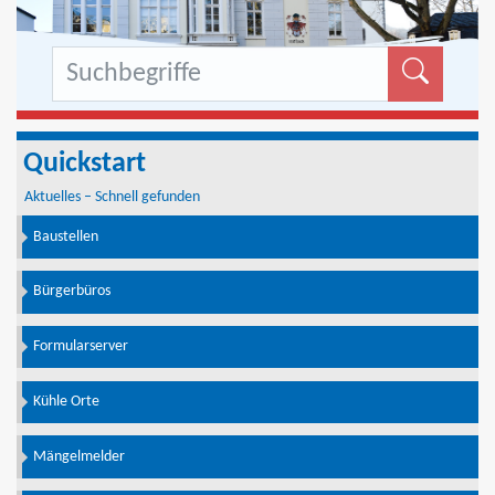
Formu
Quickstart
Aktuelles – Schnell gefunden
Baustellen
Bürgerbüros
Formularserver
Kühle Orte
Mängelmelder