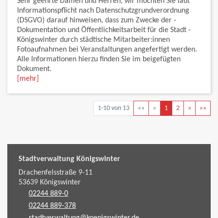
Sehr geehrte Damen und Herren, wir möchten Sie laut
Informationspflicht nach Datenschutzgrundverordnung
(DSGVO) darauf hinweisen, dass zum ­Zwecke der ­
Dokumentation und ­Öffentlichkeitsarbeit für die Stadt ­
Königswinter durch städtische ­Mitarbeiter:innen
Fotoaufnahmen bei Veranstaltungen ­angefertigt werden.
Alle Informationen hierzu finden Sie im beigefügten
Dokument.
[mehr]
1-10 von 13
««
«
1
2
»
»»
Stadtverwaltung Königswinter
Drachenfelsstraße 9-11
53639
Königswinter
02244 889-0
02244 889-378
stadtverwaltung@koenigswinter.de