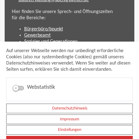
Hier finden Sie unsere Sprech- und Öffnungszeiten
für die Bereiche:
Bürgerbüro/bpunkt
Gewerbeamt
Soziales und Generationen
Standesamt
Auf unserer Webseite werden nur unbedingt erforderliche
Friedhofsverwaltung
Cookies (also nur systembedingte Cookies) gemäß unseres
Planen und Bauen (Bauamt)
Datenschutzhinweises verwendet. Wenn Sie weiter auf diesen
Seiten surfen, erklären Sie sich damit einverstanden.
Impressum
Datenschutzhinweis
Sitemap
Webstatistik
Anmelden
Suche
Facebook
Instagram
Datenschutzhinweis
xing
Impressum
Newsfeed Ausschreibungen
Newsfeed Bekanntmachungen
Einstellungen
Erklärung Barrierefreiheit