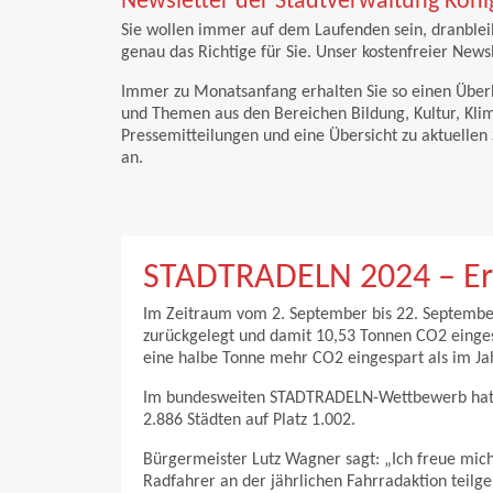
Newsletter der Stadtverwaltung Köni
Sie wollen immer auf dem Laufenden sein, dranbleib
genau das Richtige für Sie. Unser kostenfreier Newsl
Immer zu Monatsanfang erhalten Sie so einen Überbl
und Themen aus den Bereichen Bildung, Kultur, Klima
Pressemitteilungen und eine Übersicht zu aktuellen
an.
STADTRADELN 2024 – Erg
Im Zeitraum vom 2. September bis 22. Septembe
zurückgelegt und damit 10,53 Tonnen CO2 einge
eine halbe Tonne mehr CO2 eingespart als im Ja
Im bundesweiten STADTRADELN-Wettbewerb hat s
2.886 Städten auf Platz 1.002.
Bürgermeister Lutz Wagner sagt: „Ich freue mich
Radfahrer an der jährlichen Fahrradaktion teil