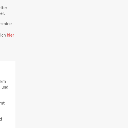
tter
er.
Termine
sich
hier
 km
n und
amt
d