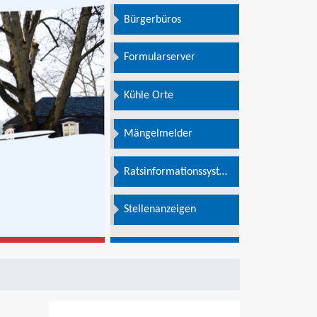
Bürgerbüros
Formularserver
Kühle Orte
Mängelmelder
Ratsinformationssystem
e
Stellenanzeigen