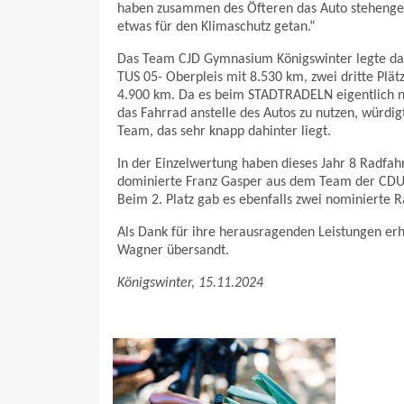
haben zusammen des Öfteren das Auto stehengela
etwas für den Klimaschutz getan.“
Das Team CJD Gymnasium Königswinter legte dabe
TUS 05- Oberpleis mit 8.530 km, zwei dritte Plä
4.900 km. Da es beim STADTRADELN eigentlich n
das Fahrrad anstelle des Autos zu nutzen, würdigt
Team, das sehr knapp dahinter liegt.
In der Einzelwertung haben dieses Jahr 8 Radfah
dominierte Franz Gasper aus dem Team der CDU 
Beim 2. Platz gab es ebenfalls zwei nominierte R
Als Dank für ihre herausragenden Leistungen erh
Wagner übersandt.
Königswinter, 15.11.2024