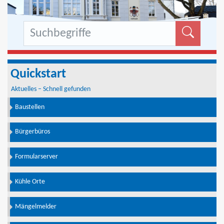
Formu
Quickstart
Aktuelles – Schnell gefunden
Baustellen
Bürgerbüros
Formularserver
Kühle Orte
Mängelmelder