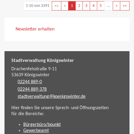
1-10 von 3391
««
«
1
2
3
4
5
...
»
»»
Newsletter erhalten
Stadtverwaltung Königswinter
Drachenfelsstraße 9-11
53639
Königswinter
02244 889-0
02244 889-378
stadtverwaltung@koenigswinter.de
Hier finden Sie unsere Sprech- und Öffnungszeiten
für die Bereiche:
Bürgerbüro/bpunkt
Gewerbeamt