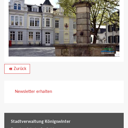
Zurück
backward
Newsletter erhalten
Stadtverwaltung Königswinter