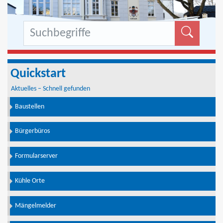
Formu
Quickstart
Aktuelles – Schnell gefunden
Baustellen
Bürgerbüros
Formularserver
Kühle Orte
Mängelmelder