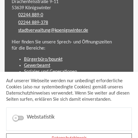
Drachenfelsstraße 9-11
53639
Königswinter
02244 889-0
02244 889-378
stadtverwaltung@koenigswinter.de
Hier finden Sie unsere Sprech- und Öffnungszeiten
für die Bereiche:
Bürgerbüro/bpunkt
Gewerbeamt
Soziales und Generationen
Standesamt
Auf unserer Webseite werden nur unbedingt erforderliche
Friedhofsverwaltung
Cookies (also nur systembedingte Cookies) gemäß unseres
Planen und Bauen (Bauamt)
Datenschutzhinweises verwendet. Wenn Sie weiter auf diesen
Seiten surfen, erklären Sie sich damit einverstanden.
Impressum
Datenschutzhinweis
Sitemap
Webstatistik
Anmelden
Suche
Facebook