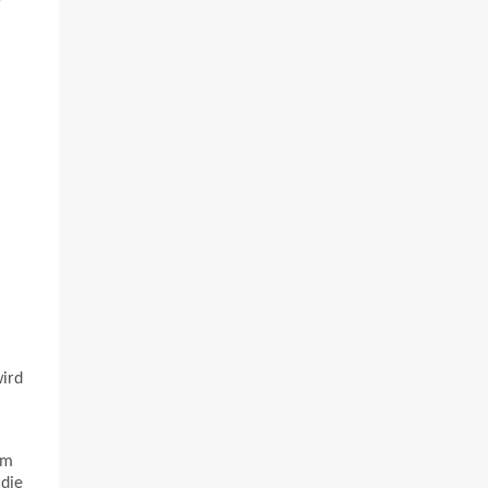
“
ird
em
 die