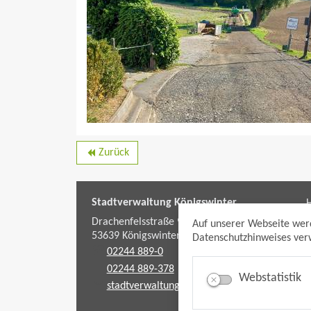
Zurück
backward
Stadtverwaltung Königswinter
H
f
Drachenfelsstraße 9-11
Auf unserer Webseite wer
53639
Königswinter
Datenschutzhinweises verw
02244 889-0
02244 889-378
Webstatistik
stadtverwaltung@koenigswinter.de