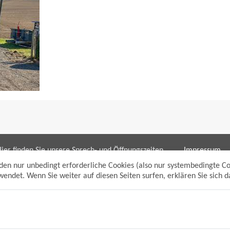
ier finden Sie unsere Sprech- und Öffnungszeiten
Impressum
ür die Bereiche:
Datenschutzh
den nur unbedingt erforderliche Cookies (also nur systembedingte C
Sitemap
endet. Wenn Sie weiter auf diesen Seiten surfen, erklären Sie sich 
Bürgerbüro/bpunkt
Anmelden
Gewerbeamt
Suche
Soziales und Generationen
Standesamt
Friedhofsverwaltung