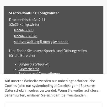
Stadtverwaltung Königswinter
Drachenfelsstraße 9-11
53639
Königswinter
02244 889-0
02244 889-378
stadtverwaltung@koenigswinter.de
Hier finden Sie unsere Sprech- und Öffnungszeiten
für die Bereiche:
Bürgerbüro/bpunkt
Gewerbeamt
Soziales und Generationen
Standesamt
Auf unserer Webseite werden nur unbedingt erforderliche
Friedhofsverwaltung
Cookies (also nur systembedingte Cookies) gemäß unseres
Planen und Bauen (Bauamt)
Datenschutzhinweises verwendet. Wenn Sie weiter auf diesen
Seiten surfen, erklären Sie sich damit einverstanden.
Impressum
Datenschutzhinweis
Sitemap