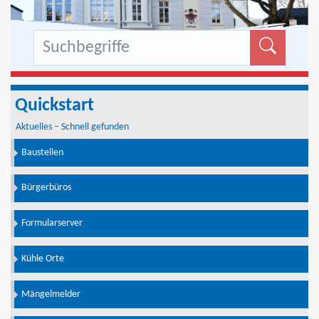
Formu
Quickstart
Aktuelles – Schnell gefunden
Baustellen
Bürgerbüros
Formularserver
Kühle Orte
Mängelmelder