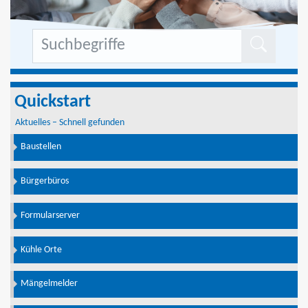
Formu
Quickstart
Aktuelles – Schnell gefunden
Baustellen
Bürgerbüros
Formularserver
Kühle Orte
Mängelmelder