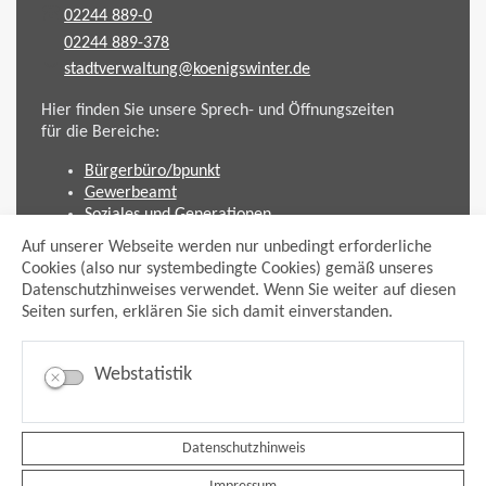
02244 889-0
02244 889-378
stadtverwaltung@koenigswinter.de
Hier finden Sie unsere Sprech- und Öffnungszeiten
für die Bereiche:
Bürgerbüro/bpunkt
Gewerbeamt
Soziales und Generationen
Standesamt
Auf unserer Webseite werden nur unbedingt erforderliche
Friedhofsverwaltung
Cookies (also nur systembedingte Cookies) gemäß unseres
Planen und Bauen (Bauamt)
Datenschutzhinweises verwendet. Wenn Sie weiter auf diesen
Seiten surfen, erklären Sie sich damit einverstanden.
Impressum
Datenschutzhinweis
Sitemap
Webstatistik
Anmelden
Suche
Facebook
Datenschutzhinweis
Instagram
xing