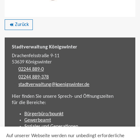
Zurück
backward
Stadtverwaltung Königswinter
Drachenfelsstraße 9-11
53639
Königswinter
02244 889-0
02244 889-378
stadtverwaltung@koenigswinter.de
Hier finden Sie unsere Sprech- und Öffnungszeiten
für die Bereiche:
Bürgerbüro/bpunkt
Gewerbeamt
Soziales und Generationen
Standesamt
Auf unserer Webseite werden nur unbedingt erforderliche
Friedhofsverwaltung