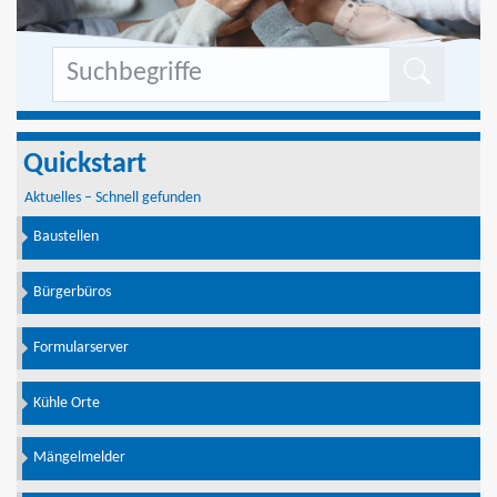
Formu
Quickstart
Aktuelles – Schnell gefunden
Baustellen
Bürgerbüros
Formularserver
Kühle Orte
Mängelmelder