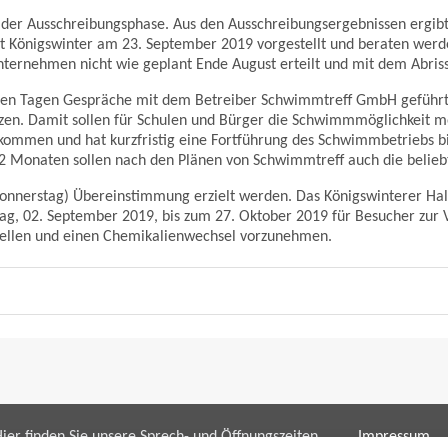
in der Ausschreibungsphase. Aus den Ausschreibungsergebnissen ergibt
t Königswinter am 23. September 2019 vorgestellt und beraten werde
ternehmen nicht wie geplant Ende August erteilt und mit dem Abri
etzten Tagen Gespräche mit dem Betreiber Schwimmtreff GmbH geführ
tzen. Damit sollen für Schulen und Bürger die Schwimmmöglichkeit 
kommen und hat kurzfristig eine Fortführung des Schwimmbetriebs bi
on 2 Monaten sollen nach den Plänen von Schwimmtreff auch die bel
Donnerstag) Übereinstimmung erzielt werden. Das Königswinterer Hal
g, 02. September 2019, bis zum 27. Oktober 2019 für Besucher zur V
tellen und einen Chemikalienwechsel vorzunehmen.
ier finden Sie unsere Sprech- und Öffnungszeiten
Impressum