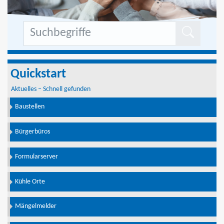
Formu
Quickstart
Aktuelles – Schnell gefunden
Baustellen
Bürgerbüros
Formularserver
Kühle Orte
Mängelmelder