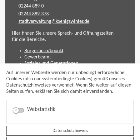
02244 889-0
02244 889-378
stadtverwaltung@koenigswinter.de
Hier finden Sie unsere Sprech- und Öffnungszeiten
für die Bereiche:
Bürgerbüro/bpunkt
Gewerbeamt
Soziales und Generationen
Standesamt
Auf unserer Webseite werden nur unbedingt erforderliche
Friedhofsverwaltung
Cookies (also nur systembedingte Cookies) gemäß unseres
Planen und Bauen (Bauamt)
Datenschutzhinweises verwendet. Wenn Sie weiter auf diesen
Seiten surfen, erklären Sie sich damit einverstanden.
Impressum
Datenschutzhinweis
Sitemap
Webstatistik
Anmelden
Suche
Facebook
Datenschutzhinweis
Instagram
xing